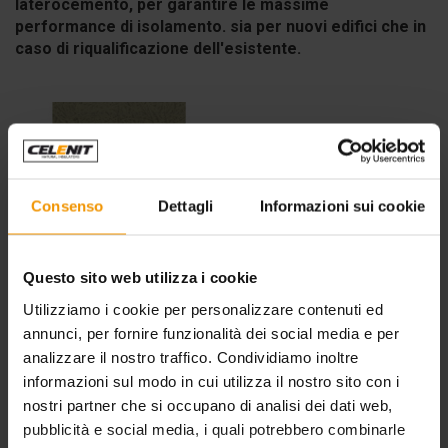
laterocemento, per garantire le massime
performance di isolamento. sia per nuovi edifici che in
caso di riqualificazione dell'esistente.
Consenso
Dettagli
Informazioni sui cookie
Questo sito web utilizza i cookie
ISOLAMENTO INVOLUCRO
Utilizziamo i cookie per personalizzare contenuti ed
Manuale Tecnico
(
7.85 Mb
annunci, per fornire funzionalità dei social media e per
.pdf
)
analizzare il nostro traffico. Condividiamo inoltre
informazioni sul modo in cui utilizza il nostro sito con i
Lasciaci i tuoi riferimenti per scaricare il
nostri partner che si occupano di analisi dei dati web,
pubblicità e social media, i quali potrebbero combinarle
file.