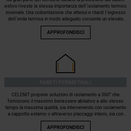
estivo riveste la stessa importanza dell´isolamento termico
invernale. Una coibentazione che attenui e ritardi l´ingresso
dell´onda termica in modo adeguato consente un elevato
risparmio energetico.
APPROFONDISCI
PARETI PERIMETRALI
CELENIT propone soluzioni di isolamento a 360° che
forniscono il massimo benessere abitativo e allo stesso
tempo la massima qualità, sia intervenendo con isolamento
a cappotto esterno o attraverso placcaggi interni, sia con
l’isolamento in intercapedine.
APPROFONDISCI