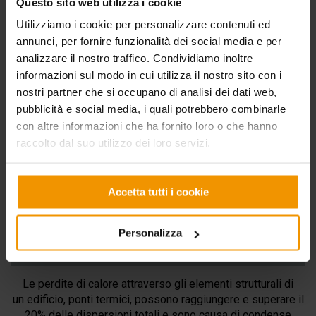
Questo sito web utilizza i cookie
SOLAI
Utilizziamo i cookie per personalizzare contenuti ed
annunci, per fornire funzionalità dei social media e per
Isolare il soffitto di locali freddi non riscaldati come garage,
analizzare il nostro traffico. Condividiamo inoltre
cantine, vani accessori e locali tecnici diventa di
informazioni sul modo in cui utilizza il nostro sito con i
fondamentale importanza, non soltanto per garantire il
nostri partner che si occupano di analisi dei dati web,
comfort termico e l’assenza di condense a beneficio dei
pubblicità e social media, i quali potrebbero combinarle
locali riscaldati, ma soprattutto in quanto si dovranno
con altre informazioni che ha fornito loro o che hanno
considerare altre caratteristiche di fondamentale
APPROFONDISCI
raccolto dal suo utilizzo dei loro servizi.
importanza che dovranno presentare solai e partizioni
orizzontali.
Accetta tutti i cookie
Personalizza
PONTI TERMICI
Le perdite di calore attraverso gli elementi strutturali di
un edificio, ponti termici, possono raggiungere e superare il
20% delle dispersioni totali e sono causa di condense