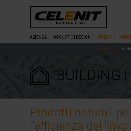
AZIENDA
ACOUSTIC | DESIGN
BUILDING | CON
Concept
Vant
BUILDING 
Prodotti naturali pe
l’efficienza dell’invo