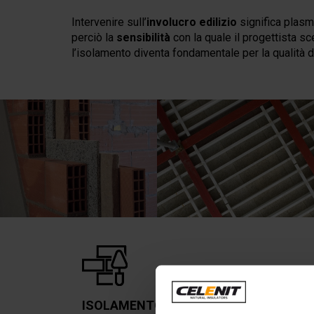
Intervenire sull’
involucro edilizio
significa plasma
perciò la
sensibilità
con la quale il progettista sce
l’isolamento diventa fondamentale per la qualità di
ISOLAMENTO IN EDILIZIA TRADIZIONA