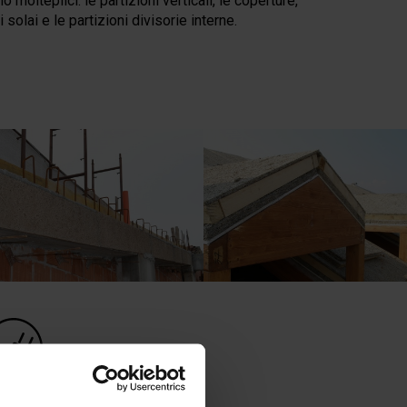
 molteplici: le partizioni verticali, le coperture,
solai e le partizioni divisorie interne.
ILIZIA INNOVATIVA