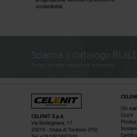
sostenibilità.
Scarica il catalogo BU
S
copri le nostre soluzioni di isolamento
CELEN
Chi si
Cos'è
CELENIT S.p.A.
Produz
Via Bellinghiera, 17
Sosteni
35019 - Onara di Tombolo (PD)
Certific
Tel. +39.049.5993544