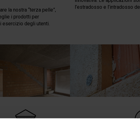
innovativa. Le applicazioni sono
l’estradosso e l’intradosso dei 
re la nostra “terza pelle”,
glie i prodotti per
 esercizio degli utenti.
LE
RIQUALIFICAZIONE DELL’ESISTENTE
ED