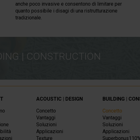
anche poco invasive e consentono di limitare per
quanto possibile i disagi di una ristrutturazione
tradizionale.
ILDING | CONSTRUCTION
IT
ACOUSTIC | DESIGN
BUILDING | CO
amo
Concetto
Concetto
Vantaggi
Vantaggi
ione
Soluzioni
Soluzioni
bilità
Applicazioni
Applicazioni
azioni
Texture
Superbonus110