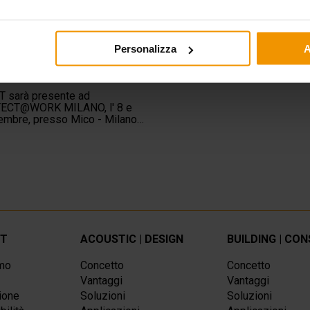
Personalizza
A
ILANO 2023
T sarà presente ad
ECT@WORK MILANO, l' 8 e
vembre, presso Mico - Milano
si.
IT
ACOUSTIC | DESIGN
BUILDING | CO
amo
Concetto
Concetto
Vantaggi
Vantaggi
ione
Soluzioni
Soluzioni