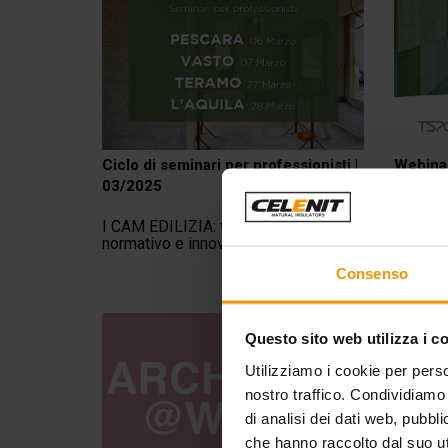
Ciclo di seminari per professionisti |
Webina
03/2025
I CAM EDILIZIA: tra obbligo
Involuc
normativo e innovazione tecnologica
sicurez
struttu
Consenso
Questo sito web utilizza i c
Utilizziamo i cookie per perso
nostro traffico. Condividiamo 
di analisi dei dati web, pubbl
che hanno raccolto dal suo uti