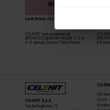
AAW ROMA 2024
AAW M
CELENIT sarà presente ad
CELENI
ARCHITECT@WORK ROMA, il 12 e
ARCHIT
il 13 giungo, presso Fiera Roma.
il 9 no
Congres
CELEN
Chi si
Cos'è
CELENIT S.p.A.
Produz
Via Bellinghiera, 17