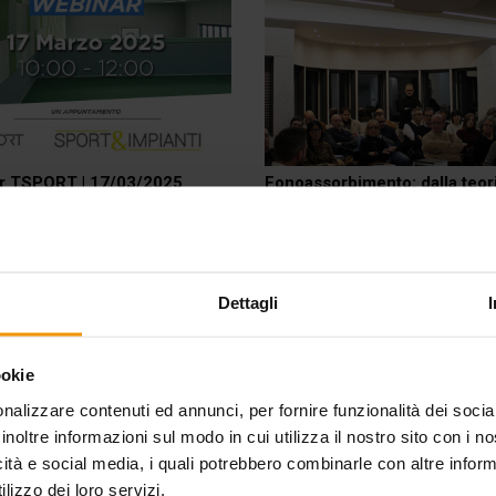
r TSPORT | 17/03/2025
Fonoassorbimento: dalla teori
pratica
ro e performance: acustica,
Soluzioni concrete per un'acu
za e sostenibilità nelle
ottimale: i meeting di formaz
re sportive e scolastiche
CELENIT.
Dettagli
ookie
nalizzare contenuti ed annunci, per fornire funzionalità dei socia
inoltre informazioni sul modo in cui utilizza il nostro sito con i 
icità e social media, i quali potrebbero combinarle con altre inform
lizzo dei loro servizi.