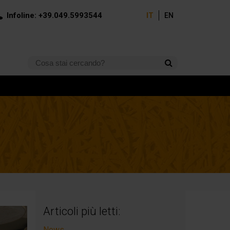
Infoline: +39.049.5993544
IT
EN
Articoli più letti:
News