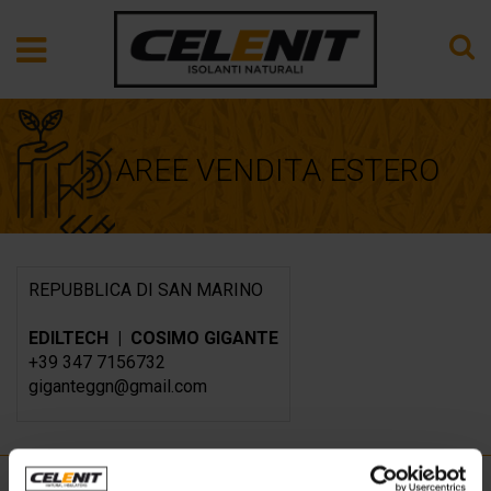
AREE VENDITA ESTERO
REPUBBLICA DI SAN MARINO
EDILTECH | COSIMO GIGANTE
+39 347 7156732
giganteggn@gmail.com