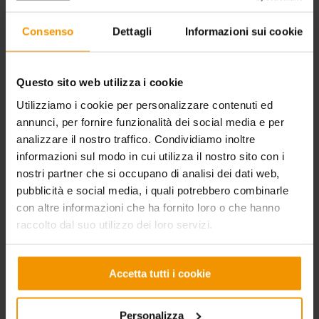
CELENIT
ACOUSTIC | DESIGN
Consenso
Dettagli
Informazioni sui cookie
Chi siamo
Concetto
Cos'è
Vantaggi
Produzione
Soluzioni
Questo sito web utilizza i cookie
Sostenibilità
Applicazioni
Certificazioni
Texture
Utilizziamo i cookie per personalizzare contenuti ed
Partnership
Colori
annunci, per fornire funzionalità dei social media e per
RSI
Prodotti
analizzare il nostro traffico. Condividiamo inoltre
CELENIT per il sociale
informazioni sul modo in cui utilizza il nostro sito con i
BUILDING | CONSTRUCTION
nostri partner che si occupano di analisi dei dati web,
pubblicità e social media, i quali potrebbero combinarle
Concetto
con altre informazioni che ha fornito loro o che hanno
Vantaggi
Soluzioni
raccolto dal suo utilizzo dei loro servizi.
Applicazioni
Superbonus110%
Prodotti
Accetta tutti i cookie
DOWNLOAD
Personalizza