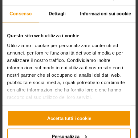
CELENIT
ACOUSTIC | DESIGN
Consenso
Dettagli
Informazioni sui cookie
Chi siamo
Concetto
Cos'è
Vantaggi
Produzione
Soluzioni
Questo sito web utilizza i cookie
Sostenibilità
Applicazioni
Certificazioni
Texture
Utilizziamo i cookie per personalizzare contenuti ed
Partnership
Colori
annunci, per fornire funzionalità dei social media e per
RSI
Prodotti
analizzare il nostro traffico. Condividiamo inoltre
CELENIT per il sociale
informazioni sul modo in cui utilizza il nostro sito con i
BUILDING | CONSTRUCTION
nostri partner che si occupano di analisi dei dati web,
pubblicità e social media, i quali potrebbero combinarle
Concetto
con altre informazioni che ha fornito loro o che hanno
Vantaggi
Soluzioni
raccolto dal suo utilizzo dei loro servizi.
Applicazioni
Superbonus110%
Prodotti
Accetta tutti i cookie
DOWNLOAD
Personalizza