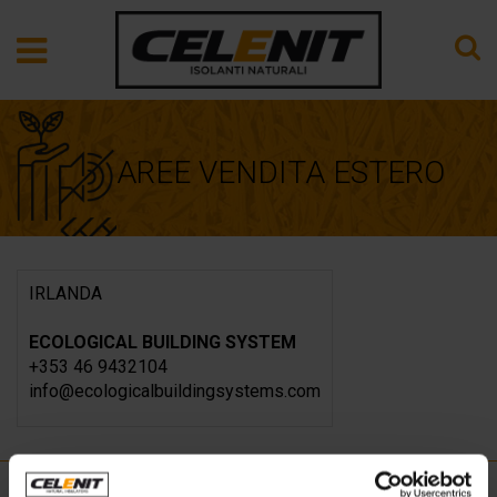
AREE VENDITA ESTERO
IRLANDA
ECOLOGICAL BUILDING SYSTEM
+353 46 9432104
info@ecologicalbuildingsystems.com