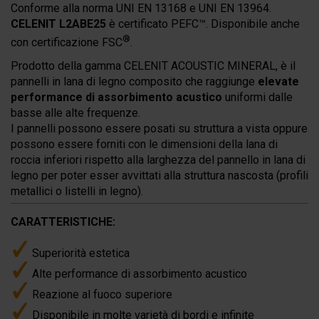
Conforme alla norma UNI EN 13168 e UNI EN 13964.
CELENIT L2ABE25
è certificato PEFC™. Disponibile anche
®
con certificazione FSC
.
Prodotto della gamma CELENIT ACOUSTIC MINERAL, è il
pannelli in lana di legno composito che raggiunge
elevate
performance di assorbimento acustico
uniformi dalle
basse alle alte frequenze.
I pannelli possono essere posati su struttura a vista oppure
possono essere forniti con le dimensioni della lana di
roccia inferiori rispetto alla larghezza del pannello in lana di
legno per poter esser avvittati alla struttura nascosta (profili
metallici o listelli in legno).
CARATTERISTICHE:
Superiorità estetica
Alte performance di assorbimento acustico
Reazione al fuoco superiore
Disponibile in molte varietà di bordi e infinite